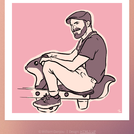
© William Danjou.
Design:
HTML5 UP